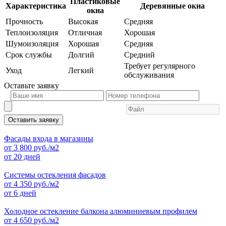
Пластиковые
Характеристика
Деревянные окна
окна
Прочность
Высокая
Средняя
Теплоизоляция
Отличная
Хорошая
Шумоизоляция
Хорошая
Средняя
Срок службы
Долгий
Средний
Требует регулярного
Уход
Легкий
обслуживания
Оставьте
заявку
Оставить заявку
Фасады входа в магазины
от
3 800
руб./м2
от 20 дней
Системы остекления фасадов
от
4 350
руб./м2
от 6 дней
Холодное остекление балкона алюминиевым профилем
от
4 650
руб./м2