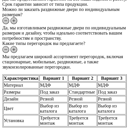
Срок гарантии зависит от типа продукции.
Можно ли заказать раздвижные двери по индивидуальным
размерам?
Да, мы изготавливаем раздвижные двери по индивидуальным
размерам и дизайну, чтобы идеально соответствовать вашим
потребностям и пространству.
Какие типы перегородок вы предлагаете?
Мы предлагаем широкий ассортимент перегородок, включая
стационарные, мобильные, раздвижные, а также
звукоизолированные перегородки.
Характеристика
Вариант 1
Вариант 2
Вариант 3
Материал
МДФ
МДФ
МДФ
Размеры
Под заказ
Стандартные
Под заказ
Дизайн
Резной
Резной
Резной
Выбор из
Выбор из
Выбор из
Цвет
каталога
каталога
каталога
Требуется
Требуется
Требуется
Установка
монтаж
монтаж
монтаж