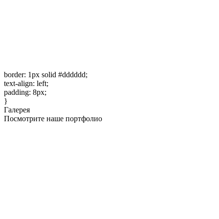
border: 1px solid #dddddd;
text-align: left;
padding: 8px;
}
Галерея
Посмотрите наше портфолио