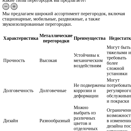
Какие типы перегородок вы предлагаете?
Мы предлагаем широкий ассортимент перегородок, включая
стационарные, мобильные, раздвижные, а также
звукоизолированные перегородки.
Металлические
Характеристика
Преимущества
Недостат
перегородки
Могут быть
тяжелыми и
Устойчивы к
требовать
Прочность
Высокая
механическим
более
воздействиям
сложной
установки
Могут
Не подвержены
потребоват
Долговечность
Долговечные
коррозии и
регулярног
деформации
обслуживан
и покраски
Можно
Ограниченн
выбрать из
возможност
различных
Дизайн
Разнообразный
в изменени
цветов и
дизайна пос
отделочных