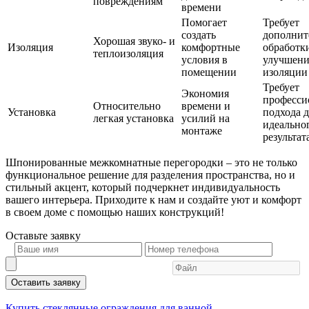
повреждениям
времени
Помогает
Требует
создать
дополнит
Хорошая звуко- и
Изоляция
комфортные
обработк
теплоизоляция
условия в
улучшени
помещении
изоляции
Требует
Экономия
професси
Относительно
времени и
Установка
подхода 
легкая установка
усилий на
идеально
монтаже
результат
Шпонированные межкомнатные перегородки – это не только
функциональное решение для разделения пространства, но и
стильный акцент, который подчеркнет индивидуальность
вашего интерьера. Приходите к нам и создайте уют и комфорт
в своем доме с помощью наших конструкций!
Оставьте
заявку
Оставить заявку
Купить стеклянные ограждения для ванной