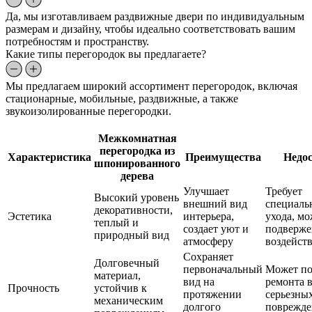
Да, мы изготавливаем раздвижные двери по индивидуальным
размерам и дизайну, чтобы идеально соответствовать вашим
потребностям и пространству.
Какие типы перегородок вы предлагаете?
Мы предлагаем широкий ассортимент перегородок, включая
стационарные, мобильные, раздвижные, а также
звукоизолированные перегородки.
Межкомнатная
перегородка из
Характеристика
Преимущества
Недо
шпонированного
дерева
Улучшает
Требует
Высокий уровень
внешний вид
специаль
декоративности,
Эстетика
интерьера,
ухода, мо
теплый и
создает уют и
подверже
природный вид
атмосферу
воздейст
Сохраняет
Долговечный
первоначальный
Может по
материал,
вид на
ремонта в
Прочность
устойчив к
протяжении
серьезны
механическим
долгого
поврежд