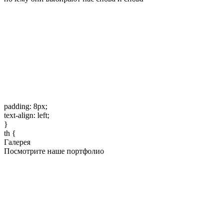
padding: 8px;
text-align: left;
}
th {
Галерея
Посмотрите наше портфолио