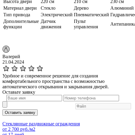
Высота двери
220 см
210 см
230 см
Материал двери
Стекло
Дерево
Алюминий
Тип привода
Электрический
Пневматический
Гидравличе
Дополнительные
Датчик
Пульт
Антипаник
функции
движения
управления
Валерий
21.04.2024
Удобное и современное решение для создания
комфортабельного пространства с возможностью
автоматического открывания и закрывания дверей.
Оставьте
заявку
Оставить заявку
Стеклянные раздвижные ограждения
от
2 700
руб./м2
от 17 дней