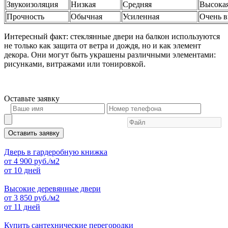
Звукоизоляция
Низкая
Средняя
Высока
Прочность
Обычная
Усиленная
Очень в
Интересный факт: стеклянные двери на балкон используются
не только как защита от ветра и дождя, но и как элемент
декора. Они могут быть украшены различными элементами:
рисунками, витражами или тонировкой.
Оставьте
заявку
Оставить заявку
Дверь в гардеробную книжка
от
4 900
руб./м2
от 10 дней
Высокие деревянные двери
от
3 850
руб./м2
от 11 дней
Купить сантехнические перегородки