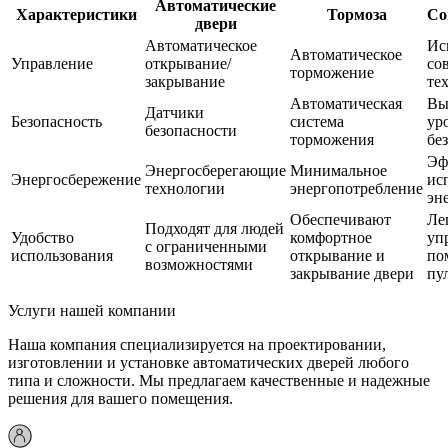
Автоматические
Характеристики
Тормоза
Со
двери
Автоматическое
Ис
Автоматическое
Управление
открывание/
со
торможение
закрывание
те
Автоматическая
Вы
Датчики
Безопасность
система
ур
безопасности
торможения
бе
Эф
Энергосберегающие
Минимальное
Энергосбережение
ис
технологии
энергопотребление
эн
Обеспечивают
Ле
Подходят для людей
Удобство
комфортное
уп
с ограниченными
использования
открывание и
по
возможностями
закрывание двери
пу
Услуги нашей компании
Наша компания специализируется на проектировании,
изготовлении и установке автоматических дверей любого
типа и сложности. Мы предлагаем качественные и надежные
решения для вашего помещения.