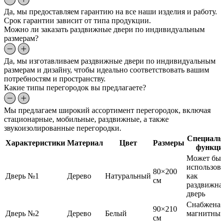
Да, мы предоставляем гарантию на все наши изделия и работу.
Срок гарантии зависит от типа продукции.
Можно ли заказать раздвижные двери по индивидуальным
размерам?
Да, мы изготавливаем раздвижные двери по индивидуальным
размерам и дизайну, чтобы идеально соответствовать вашим
потребностям и пространству.
Какие типы перегородок вы предлагаете?
Мы предлагаем широкий ассортимент перегородок, включая
стационарные, мобильные, раздвижные, а также
звукоизолированные перегородки.
Специал
Характеристики
Материал
Цвет
Размеры
функц
Может бы
использов
80×200
Дверь №1
Дерево
Натуральный
как
см
раздвижн
дверь
Снабжена
90×210
Дверь №2
Дерево
Белый
магнитн
см