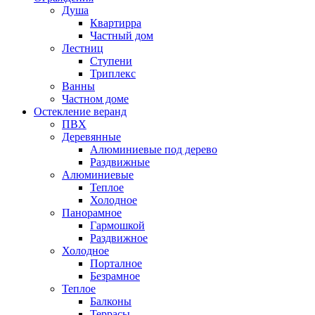
Душа
Квартирра
Частный дом
Лестниц
Ступени
Триплекс
Ванны
Частном доме
Остекление веранд
ПВХ
Деревянные
Алюминиевые под дерево
Раздвижные
Алюминиевые
Теплое
Холодное
Панорамное
Гармошкой
Раздвижное
Холодное
Порталное
Безрамное
Теплое
Балконы
Террасы