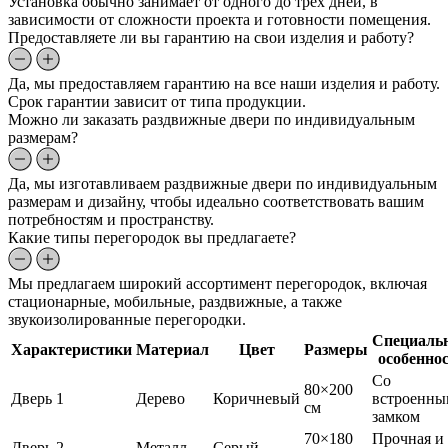
Установка обычно занимает от одного до трех дней, в
зависимости от сложности проекта и готовности помещения.
Предоставляете ли вы гарантию на свои изделия и работу?
Да, мы предоставляем гарантию на все наши изделия и работу.
Срок гарантии зависит от типа продукции.
Можно ли заказать раздвижные двери по индивидуальным
размерам?
Да, мы изготавливаем раздвижные двери по индивидуальным
размерам и дизайну, чтобы идеально соответствовать вашим
потребностям и пространству.
Какие типы перегородок вы предлагаете?
Мы предлагаем широкий ассортимент перегородок, включая
стационарные, мобильные, раздвижные, а также
звукоизолированные перегородки.
Специаль
Характеристики
Материал
Цвет
Размеры
особенно
Со
80×200
Дверь 1
Дерево
Коричневый
встроенны
см
замком
70×180
Прочная и
Дверь 2
Металл
Серый