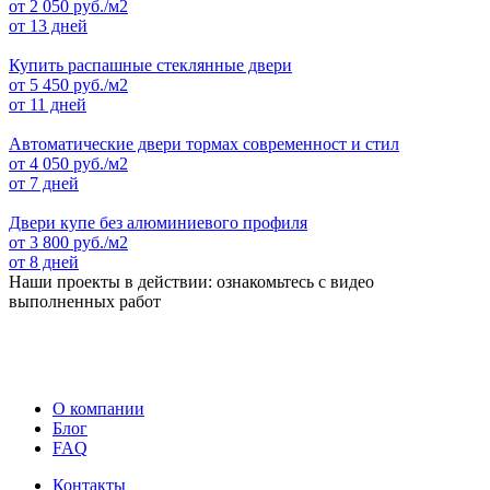
от
2 050
руб./м2
от 13 дней
Купить распашные стеклянные двери
от
5 450
руб./м2
от 11 дней
Автоматические двери тормах современност и стил
от
4 050
руб./м2
от 7 дней
Двери купе без алюминиевого профиля
от
3 800
руб./м2
от 8 дней
Наши проекты в действии: ознакомьтесь с видео
выполненных работ
О компании
Блог
FAQ
Контакты