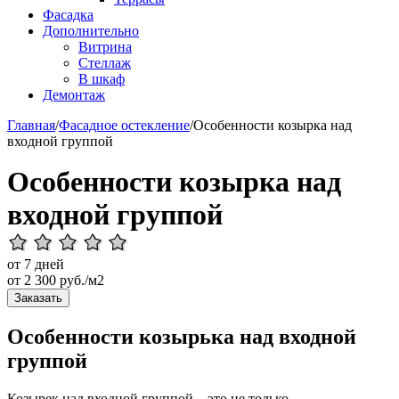
Фасадка
Дополнительно
Витрина
Стеллаж
В шкаф
Демонтаж
Главная
/
Фасадное остекление
/
Особенности козырка над
входной группой
Особенности козырка над
входной группой
от 7 дней
от
2 300
руб./м2
Заказать
Особенности козырька над входной
группой
Козырек над входной группой – это не только