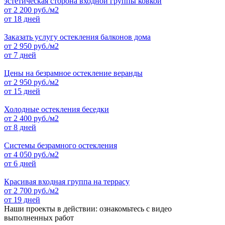
эстетическая сторона входной группы ковкой
от
2 200
руб./м2
от 18 дней
Заказать услугу остекления балконов дома
от
2 950
руб./м2
от 7 дней
Цены на безрамное остекление веранды
от
2 950
руб./м2
от 15 дней
Холодные остекления беседки
от
2 400
руб./м2
от 8 дней
Системы безрамного остекления
от
4 050
руб./м2
от 6 дней
Красивая входная группа на террасу
от
2 700
руб./м2
от 19 дней
Наши проекты в действии: ознакомьтесь с видео
выполненных работ