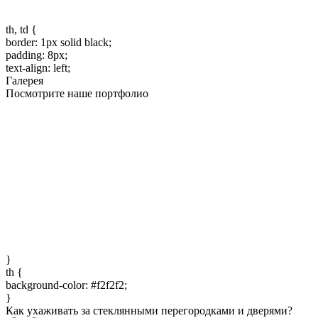
th, td {
border: 1px solid black;
padding: 8px;
text-align: left;
Галерея
Посмотрите наше портфолио
}
th {
background-color: #f2f2f2;
}
Как ухаживать за стеклянными перегородками и дверями?