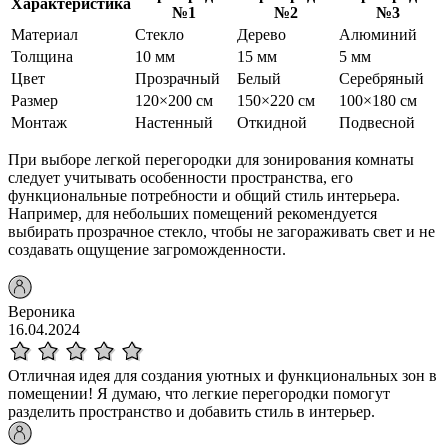
Характеристика
№1
№2
№3
Материал
Стекло
Дерево
Алюминий
Толщина
10 мм
15 мм
5 мм
Цвет
Прозрачный
Белый
Серебряный
Размер
120×200 см
150×220 см
100×180 см
Монтаж
Настенный
Откидной
Подвесной
При выборе легкой перегородки для зонирования комнаты
следует учитывать особенности пространства, его
функциональные потребности и общий стиль интерьера.
Например, для небольших помещений рекомендуется
выбирать прозрачное стекло, чтобы не загораживать свет и не
создавать ощущение загроможденности.
Вероника
16.04.2024
Отличная идея для создания уютных и функциональных зон в
помещении! Я думаю, что легкие перегородки помогут
разделить пространство и добавить стиль в интерьер.