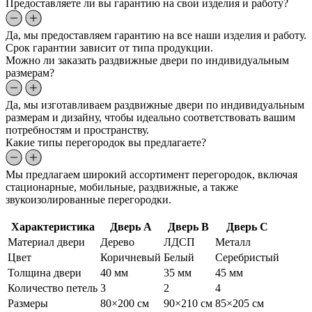
Предоставляете ли вы гарантию на свои изделия и работу?
Да, мы предоставляем гарантию на все наши изделия и работу.
Срок гарантии зависит от типа продукции.
Можно ли заказать раздвижные двери по индивидуальным
размерам?
Да, мы изготавливаем раздвижные двери по индивидуальным
размерам и дизайну, чтобы идеально соответствовать вашим
потребностям и пространству.
Какие типы перегородок вы предлагаете?
Мы предлагаем широкий ассортимент перегородок, включая
стационарные, мобильные, раздвижные, а также
звукоизолированные перегородки.
Характеристика
Дверь A
Дверь B
Дверь C
Материал двери
Дерево
ЛДСП
Металл
Цвет
Коричневый
Белый
Серебристый
Толщина двери
40 мм
35 мм
45 мм
Количество петель
3
2
4
Размеры
80×200 см
90×210 см
85×205 см