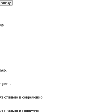
 заявку
ду.
ьер.
сервис.
ят стильно и современно.
ят стильно и современно.