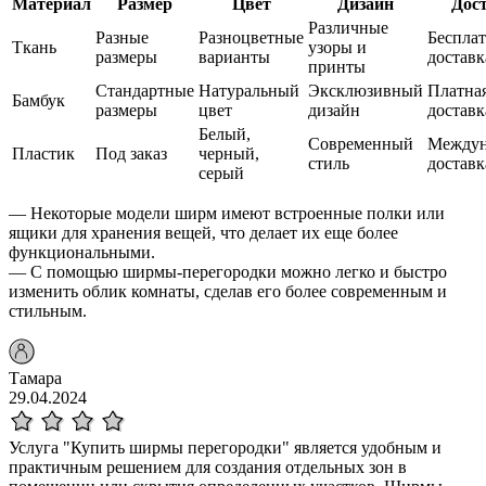
Материал
Размер
Цвет
Дизайн
Дос
Различные
Разные
Разноцветные
Бесплат
Ткань
узоры и
размеры
варианты
доставк
принты
Стандартные
Натуральный
Эксклюзивный
Платна
Бамбук
размеры
цвет
дизайн
доставк
Белый,
Современный
Междун
Пластик
Под заказ
черный,
стиль
доставк
серый
— Некоторые модели ширм имеют встроенные полки или
ящики для хранения вещей, что делает их еще более
функциональными.
— С помощью ширмы-перегородки можно легко и быстро
изменить облик комнаты, сделав его более современным и
стильным.
Тамара
29.04.2024
Услуга "Купить ширмы перегородки" является удобным и
практичным решением для создания отдельных зон в