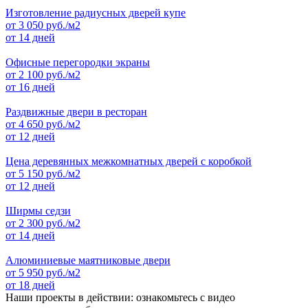
Изготовление радиусных дверей купе
от
3 050
руб./м2
от 14 дней
Офисные перегородки экраны
от
2 100
руб./м2
от 16 дней
Раздвижные двери в ресторан
от
4 650
руб./м2
от 12 дней
Цена деревянных межкомнатных дверей с коробкой
от
5 150
руб./м2
от 12 дней
Ширмы седзи
от
2 300
руб./м2
от 14 дней
Алюминиевые маятниковые двери
от
5 950
руб./м2
от 18 дней
Наши проекты в действии: ознакомьтесь с видео