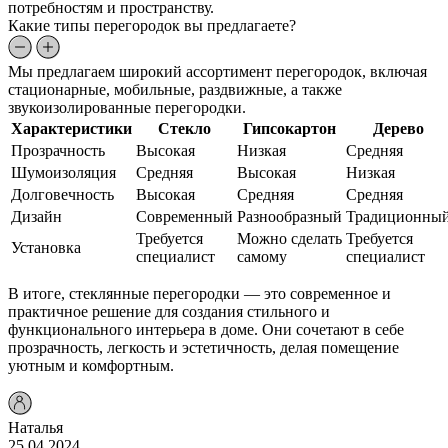
потребностям и пространству.
Какие типы перегородок вы предлагаете?
Мы предлагаем широкий ассортимент перегородок, включая
стационарные, мобильные, раздвижные, а также
звукоизолированные перегородки.
Характеристики
Стекло
Гипсокартон
Дерево
Прозрачность
Высокая
Низкая
Средняя
Шумоизоляция
Средняя
Высокая
Низкая
Долговечность
Высокая
Средняя
Средняя
Дизайн
Современный
Разнообразный
Традиционны
Требуется
Можно сделать
Требуется
Установка
специалист
самому
специалист
В итоге, стеклянные перегородки — это современное и
практичное решение для создания стильного и
функционального интерьера в доме. Они сочетают в себе
прозрачность, легкость и эстетичность, делая помещение
уютным и комфортным.
Наталья
25.04.2024