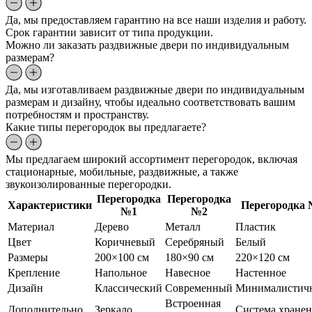
Да, мы предоставляем гарантию на все наши изделия и работу.
Срок гарантии зависит от типа продукции.
Можно ли заказать раздвижные двери по индивидуальным
размерам?
Да, мы изготавливаем раздвижные двери по индивидуальным
размерам и дизайну, чтобы идеально соответствовать вашим
потребностям и пространству.
Какие типы перегородок вы предлагаете?
Мы предлагаем широкий ассортимент перегородок, включая
стационарные, мобильные, раздвижные, а также
звукоизолированные перегородки.
Перегородка
Перегородка
Характеристики
Перегородка
№1
№2
Материал
Дерево
Металл
Пластик
Цвет
Коричневый
Серебряный
Белый
Размеры
200×100 см
180×90 см
220×120 см
Крепление
Напольное
Навесное
Настенное
Дизайн
Классический
Современный
Минималистич
Встроенная
Дополнительно
Зеркало
Система хране