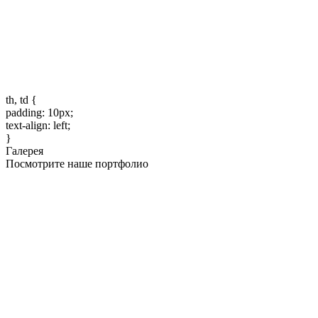
th, td {
padding: 10px;
text-align: left;
}
Галерея
Посмотрите наше портфолио