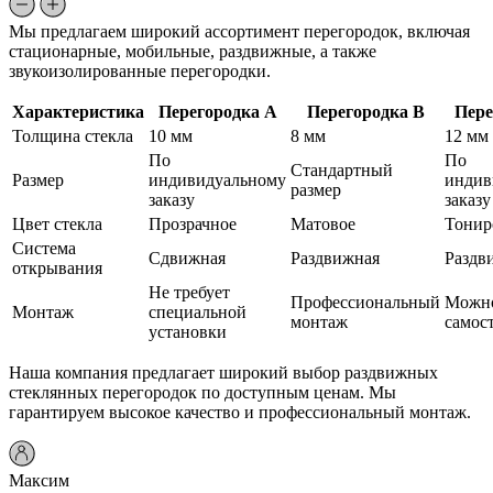
Мы предлагаем широкий ассортимент перегородок, включая
стационарные, мобильные, раздвижные, а также
звукоизолированные перегородки.
Характеристика
Перегородка A
Перегородка B
Пере
Толщина стекла
10 мм
8 мм
12 мм
По
По
Стандартный
Размер
индивидуальному
индив
размер
заказу
заказу
Цвет стекла
Прозрачное
Матовое
Тонир
Система
Сдвижная
Раздвижная
Раздв
открывания
Не требует
Профессиональный
Можно
Монтаж
специальной
монтаж
самос
установки
Наша компания предлагает широкий выбор раздвижных
стеклянных перегородок по доступным ценам. Мы
гарантируем высокое качество и профессиональный монтаж.
Максим