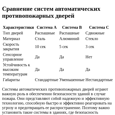
Сравнение систем автоматических
противопожарных дверей
Характеристики
Система A
Система B
Система C
Тип дверей
Распашные
Распашные
Сдвижные
Материал
Сталь
Алюминий
Стекло
Скорость
10 сек
5 сек
3 сек
закрытия
Сенсорное
Да
Да
Нет
управление
Устойчивость к
высоким
Да
Да
Да
температурам
Габариты
Стандартные
Уменьшенные
Нестандартные
Системы автоматических противопожарных дверей играют
важную роль в обеспечении безопасности зданий в случае
пожара. Они представляют собой надежную и эффективную
технологию, способную быстро и эффективно реагировать на
угрозу и предотвращать ее распространение. Поэтому важно
установить такие системы в зданиях, где безопасность