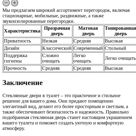
Мы предлагаем широкий ассортимент перегородок, включая
стационарные, мобильные, раздвижные, а также
звукоизолированные перегородки.
Прозрачная
Матовая
Тонированна
Характеристика
дверь
дверь
дверь
Приватность
Низкая
Средняя
Высокая
Дизайн
Классический
Современный
Стильный
Поддержка
Сложно
Легко
Легко очищать
гигиены
очищать
очищать
Прочность
Средняя
Средняя
Высокая
Заключение
Стеклянные двери в туалет – это практичное и стильное
решение для вашего дома. Они придают помещению
элегантный вид, делают его более просторным и светлым, а
также обеспечивают безопасность и надежность. Правильно
подобранная стеклянная дверь станет настоящим украшением
вашего туалета и поможет создать уютную и комфортную
атмосферу.