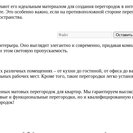
ают его идеальным материалом для создания перегородок в интер
те. Это особенно важно, если на противоположной стороне пере
остранства.
Оставить
нтерьера. Оно выглядит элегантно и современно, придавая комн
и этом световую пропускаемость.
х различных помещениях – от кухни до гостиной, от офиса до в
ьных рабочих мест. Кроме того, такие перегородки легко устано
нных матовых перегородок для квартир. Мы гарантируем высоко
сивые и функциональные перегородки, но и квалифицированную 
ородок!