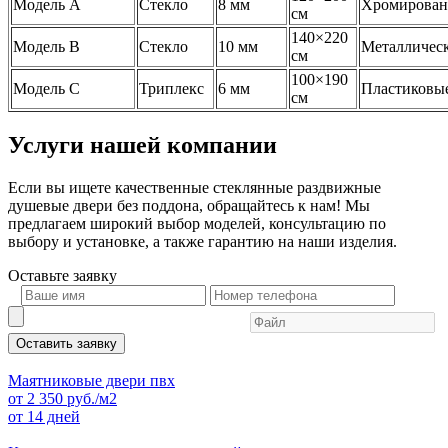
Модель A
Стекло
8 мм
Хромирова
см
140×220
Модель B
Стекло
10 мм
Металличес
см
100×190
Модель C
Триплекс
6 мм
Пластиковы
см
Услуги нашей компании
Если вы ищете качественные стеклянные раздвижные
душевые двери без поддона, обращайтесь к нам! Мы
предлагаем широкий выбор моделей, консультацию по
выбору и установке, а также гарантию на наши изделия.
Оставьте
заявку
Оставить заявку
Маятниковые двери пвх
от
2 350
руб./м2
от 14 дней