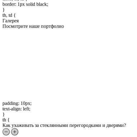
border: 1px solid black;
}
th, td {
Галерея
Посмотрите наше портфолио
padding: 10px;
text-align: left;
}
th {
Как ухаживать за стеклянными перегородками и дверями?