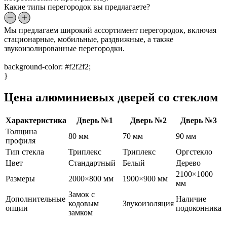
Какие типы перегородок вы предлагаете?
Мы предлагаем широкий ассортимент перегородок, включая
стационарные, мобильные, раздвижные, а также
звукоизолированные перегородки.
background-color: #f2f2f2;
}
Цена алюминиевых дверей со стеклом
Характеристика
Дверь №1
Дверь №2
Дверь №3
Толщина
80 мм
70 мм
90 мм
профиля
Тип стекла
Триплекс
Триплекс
Оргстекло
Цвет
Стандартный
Белый
Дерево
2100×1000
Размеры
2000×800 мм
1900×900 мм
мм
Замок с
Дополнительные
Наличие
кодовым
Звукоизоляция
опции
подоконника
замком