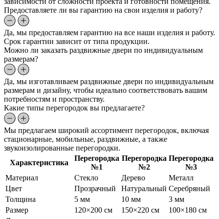
зависимости от сложности проекта и готовности помещения.
Предоставляете ли вы гарантию на свои изделия и работу?
Да, мы предоставляем гарантию на все наши изделия и работу.
Срок гарантии зависит от типа продукции.
Можно ли заказать раздвижные двери по индивидуальным
размерам?
Да, мы изготавливаем раздвижные двери по индивидуальным
размерам и дизайну, чтобы идеально соответствовать вашим
потребностям и пространству.
Какие типы перегородок вы предлагаете?
Мы предлагаем широкий ассортимент перегородок, включая
стационарные, мобильные, раздвижные, а также
звукоизолированные перегородки.
Перегородка
Перегородка
Перегородка
Характеристика
№1
№2
№3
Материал
Стекло
Дерево
Металл
Цвет
Прозрачный
Натуральный
Серебряный
Толщина
5 мм
10 мм
3 мм
Размер
120×200 см
150×220 см
100×180 см