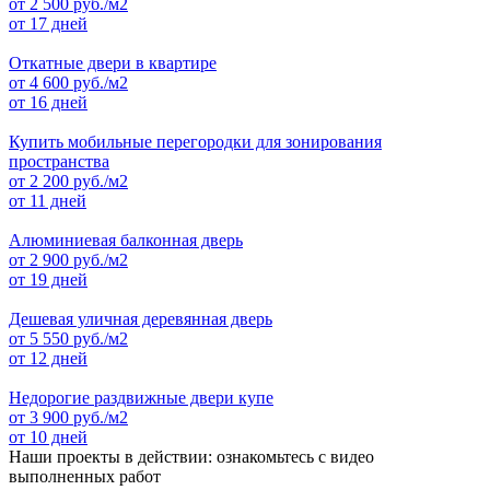
от
2 500
руб./м2
от 17 дней
Откатные двери в квартире
от
4 600
руб./м2
от 16 дней
Купить мобильные перегородки для зонирования
пространства
от
2 200
руб./м2
от 11 дней
Алюминиевая балконная дверь
от
2 900
руб./м2
от 19 дней
Дешевая уличная деревянная дверь
от
5 550
руб./м2
от 12 дней
Недорогие раздвижные двери купе
от
3 900
руб./м2
от 10 дней
Наши проекты в действии: ознакомьтесь с видео
выполненных работ