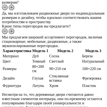
размерам?
Да, мы изготавливаем раздвижные двери по индивидуальным
размерам и дизайну, чтобы идеально соответствовать вашим
потребностям и пространству.
Какие типы перегородок вы предлагаете?
Мы предлагаем широкий ассортимент перегородок, включая
стационарные, мобильные, раздвижные, а также
звукоизолированные перегородки.
Характеристика
Модель 1
Модель 2
Модель 3
Материал
Дуб
Сосна
Береза
Цвет
Темный
Светлый
Натуральный
80×200
Размеры
90×210 см
100×220 см
см
Стеклянная
Дизайн
Глухая
Фрезеровка
вставка
Фурнитура
Латунь
Хром
Пластик
Несмотря на то, что деревянные двери считаются давно
известным элементом интерьера, они по-прежнему остаются
популярными благодаря своей универсальности и