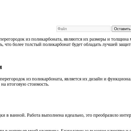
Оставить
ерегородок из поликарбоната, являются их размеры и толщина 
ь, что более толстый поликарбонат будет обладать лучшей защит
и
регородок из поликарбоната, является их дизайн и функционал
 на итоговую стоимость.
и в ванной. Работа выполнена идеально, это преобразило интер
 в интерьер моей квартиры. Благодарен за высокое качество и 