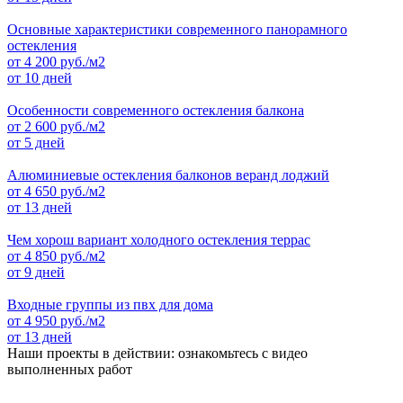
Основные характеристики современного панорамного
остекления
от
4 200
руб./м2
от 10 дней
Особенности современного остекления балкона
от
2 600
руб./м2
от 5 дней
Алюминиевые остекления балконов веранд лоджий
от
4 650
руб./м2
от 13 дней
Чем хорош вариант холодного остекления террас
от
4 850
руб./м2
от 9 дней
Входные группы из пвх для дома
от
4 950
руб./м2
от 13 дней
Наши проекты в действии: ознакомьтесь с видео
выполненных работ