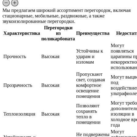
Мы предлагаем широкий ассортимент перегородок, включая
стационарные, мобильные, раздвижные, а также
звукоизолированные перегородки.
Перегородки
Характеристика
из
Преимущества
Недостат
поликарбоната
Могут
Устойчивы к
появляться
Прочность
Высокая
ударам и
царапины п
изломам
некорректн
использова
Пропускают
Могут выцв
свет, создавая
под
Прозрачность
Высокая
комфортное
воздействи
освещение
ультрафиоле
помещения
Могут требо
Позволяют
дополнител
сохранять
Теплоизоляция
Высокая
изоляции в
тепло в
холодное вр
помещении
года
Могут
Не подвержены