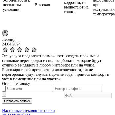
Устойчивость к
деформиров
коррозии, не
погодным
Высокая
при
выцветают на
условиям
экстремаль
солнце
температура
Леонид
24.04.2024
Эта услуга предлагает возможность создать прочные и
стильные перегородки из поликарбоната, которые будут
отлично выглядеть в любом интерьере или на улице.
Благодаря своей прочности и долговечности, такие
перегородки будут служить долгие годы, принося комфорт и
уют в помещение или на участок.
Оставьте
заявку
Оставить заявку
Настенные стеклянные полки