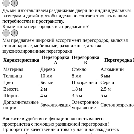
Да, мы изготавливаем раздвижные двери по индивидуальным
размерам и дизайну, чтобы идеально соответствовать вашим
потребностям и пространству.
Какие типы перегородок вы предлагаете?
Мы предлагаем широкий ассортимент перегородок, включая
стационарные, мобильные, раздвижные, а также
звукоизолированные перегородки.
Перегородка
Перегородка
Характеристика
Перегородка 
А
Б
Материал
Дерево
Стекло
Алюминий
Толщина
10 мм
8 мм
6 мм
Цвет
Белый
Прозрачный
Серый
Высота
2 м
1.8 м
2.5 м
Ширина
4 м
3.5 м
5 м
Дополнительные
Электронное
Звукоизоляция
Светопрозрачно
опции
управление
Вложите в удобство и функциональность вашего
пространства с помощью раздвижной перегородки!
Приобретите качественный товар у нас и наслаждайтесь