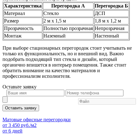
Характеристика
Перегородка А
Перегородка Б
Материал
Стекло
ДСП
Размер
2 м x 1,5 м
1,8 м x 1,2 м
Прозрачность
Полностью прозрачная
Непрозрачная
Монтаж
Наземный
Настенный
При выборе стационарных перегородок стоит учитывать не
только их функциональность, но и внешний вид. Важно
подобрать подходящий тип стекла и дизайн, который
органично впишется в интерьер помещения. Также стоит
обратить внимание на качество материалов и
профессионализм исполнителя.
Оставьте
заявку
Оставить заявку
Матовые офисные перегородки
от
3 450
руб./м2
от 6 дней