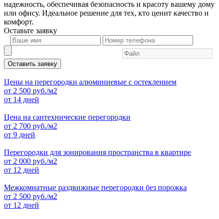
надежность, обеспечивая безопасность и красоту вашему дому
или офису. Идеальное решение для тех, кто ценит качество и
комфорт.
Оставьте
заявку
Оставить заявку
Цены на перегородки алюминиевые с остеклением
от
2 500
руб./м2
от 14 дней
Цена на сантехнические перегородки
от
2 700
руб./м2
от 9 дней
Перегородки для зонирования пространства в квартире
от
2 000
руб./м2
от 12 дней
Межкомнатные раздвижные перегородки без порожка
от
2 500
руб./м2
от 12 дней