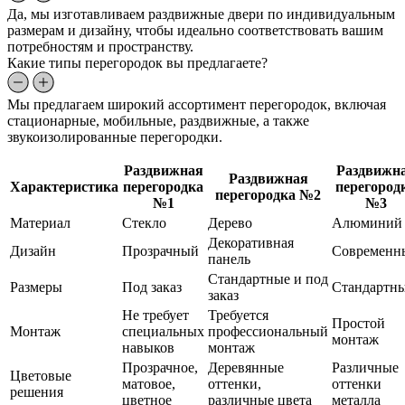
Да, мы изготавливаем раздвижные двери по индивидуальным
размерам и дизайну, чтобы идеально соответствовать вашим
потребностям и пространству.
Какие типы перегородок вы предлагаете?
Мы предлагаем широкий ассортимент перегородок, включая
стационарные, мобильные, раздвижные, а также
звукоизолированные перегородки.
Раздвижная
Раздвижн
Раздвижная
Характеристика
перегородка
перегород
перегородка №2
№1
№3
Материал
Стекло
Дерево
Алюминий
Декоративная
Дизайн
Прозрачный
Современн
панель
Стандартные и под
Размеры
Под заказ
Стандартн
заказ
Не требует
Требуется
Простой
Монтаж
специальных
профессиональный
монтаж
навыков
монтаж
Прозрачное,
Деревянные
Различные
Цветовые
матовое,
оттенки,
оттенки
решения
цветное
различные цвета
металла