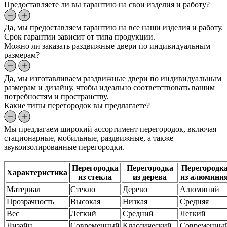
Предоставляете ли вы гарантию на свои изделия и работу?
Да, мы предоставляем гарантию на все наши изделия и работу.
Срок гарантии зависит от типа продукции.
Можно ли заказать раздвижные двери по индивидуальным
размерам?
Да, мы изготавливаем раздвижные двери по индивидуальным
размерам и дизайну, чтобы идеально соответствовать вашим
потребностям и пространству.
Какие типы перегородок вы предлагаете?
Мы предлагаем широкий ассортимент перегородок, включая
стационарные, мобильные, раздвижные, а также
звукоизолированные перегородки.
Перегородка
Перегородка
Перегородк
Характеристика
из стекла
из дерева
из алюмини
Материал
Стекло
Дерево
Алюминий
Прозрачность
Высокая
Низкая
Средняя
Вес
Легкий
Средний
Легкий
Дизайн
Современный
Классический
Современны