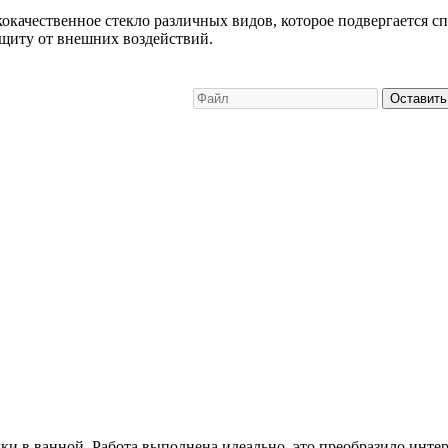
качественное стекло различных видов, которое подвергается сп
ащиту от внешних воздействий.
Оставить
и в ванной. Работа выполнена идеально, это преобразило интер