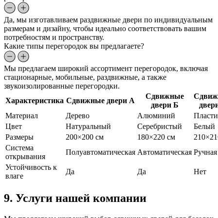
Да, мы изготавливаем раздвижные двери по индивидуальным
размерам и дизайну, чтобы идеально соответствовать вашим
потребностям и пространству.
Какие типы перегородок вы предлагаете?
Мы предлагаем широкий ассортимент перегородок, включая
стационарные, мобильные, раздвижные, а также
звукоизолированные перегородки.
Сдвижные
Сдвиж
Характеристика
Сдвижные двери А
двери Б
двер
Материал
Дерево
Алюминий
Пласти
Цвет
Натуральный
Серебристый
Белый
Размеры
200×200 см
180×220 см
210×21
Система
Полуавтоматическая
Автоматическая
Ручная
открывания
Устойчивость к
Да
Да
Нет
влаге
9. Услуги нашей компании