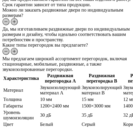
Срок гарантии зависит от типа продукции.
Можно ли заказать раздвижные двери по индивидуальным
размерам?
Да, мы изготавливаем раздвижные двери по индивидуальным
размерам и дизайну, чтобы идеально соответствовать вашим
потребностям и пространству.
Какие типы перегородок вы предлагаете?
Мы предлагаем широкий ассортимент перегородок, включая
стационарные, мобильные, раздвижные, а также
звукоизолированные перегородки.
Раздвижная
Раздвижная
Р
Характеристика
перегородка A
перегородка B
пе
Звукоизолирующий
Звукоизолирующий
Зву
Материал
материал A
материал B
мате
Толщина
10 мм
15 мм
12 м
Габариты
1200×2400 мм
1500×3000 мм
1400
Уровень
30 дБ
35 дБ
32 д
шумоизоляции
Цвет
Белый
Серый
Кор