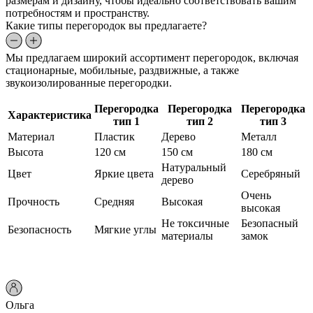
размерам и дизайну, чтобы идеально соответствовать вашим
потребностям и пространству.
Какие типы перегородок вы предлагаете?
Мы предлагаем широкий ассортимент перегородок, включая
стационарные, мобильные, раздвижные, а также
звукоизолированные перегородки.
Перегородка
Перегородка
Перегородка
Характеристика
тип 1
тип 2
тип 3
Материал
Пластик
Дерево
Металл
Высота
120 см
150 см
180 см
Натуральный
Цвет
Яркие цвета
Серебряный
дерево
Очень
Прочность
Средняя
Высокая
высокая
Не токсичные
Безопасный
Безопасность
Мягкие углы
материалы
замок
Ольга