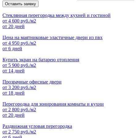
Оставить заявку
Стеклянная перегородка между кухней и гостиной
от
4 600
руб./м2
от 20 дней
Цена на маятниковые эластичные двери из пвх
от
4 950
руб./м2
от 6 дней
Купить экран на батарею отопления
от
5 900
руб./м2
от 14 дней
Прозрачные офисные двери
от
3 200
руб./м2
от 18 дней
Перегородка для зонирования комнаты и кухни
от
2 800
руб./м2
от 20 дней
Раздвижная угловая перегородка
от
2 750
руб./м2
от 6 дней