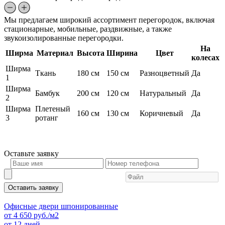
Мы предлагаем широкий ассортимент перегородок, включая
стационарные, мобильные, раздвижные, а также
звукоизолированные перегородки.
На
Ширма
Материал
Высота
Ширина
Цвет
колесах
Ширма
Ткань
180 см
150 см
Разноцветный
Да
1
Ширма
Бамбук
200 см
120 см
Натуральный
Да
2
Ширма
Плетеный
160 см
130 см
Коричневый
Да
3
ротанг
Оставьте
заявку
Оставить заявку
Офисные двери шпонированные
от
4 650
руб./м2
от 12 дней