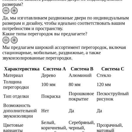
размерам?
Да, мы изготавливаем раздвижные двери по индивидуальным
размерам и дизайну, чтобы идеально соответствовать вашим
потребностям и пространству.
Какие типы перегородок вы предлагаете?
Мы предлагаем широкий ассортимент перегородок, включая
стационарные, мобильные, раздвижные, а также
звукоизолированные перегородки.
Характеристика
Система A
Система B
Система C
Материал
Дерево
Алюминий
Стекло
Толщина
100 мм
80 мм
120 мм
перегородки
Порошковое
Пескоструйный
Тип отделки
Покраска
покрытие
рисунок
Возможность
дополнительной
Нет
Да
Да
звукоизоляции
Белый,
Серебряный,
Цветовые
Прозрачный,
коричневый,
черный,
варианты
матовый