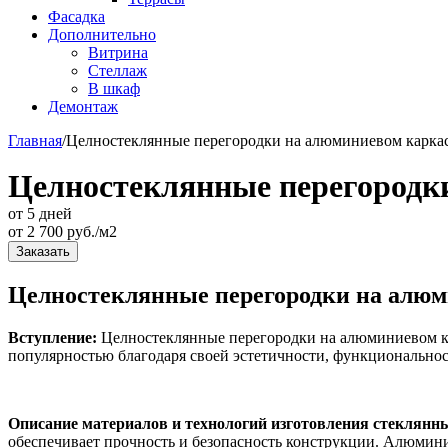
Фасадка
Дополнительно
Витрина
Стеллаж
В шкаф
Демонтаж
Главная
/
Целностеклянные перегородки на алюминиевом карка
Целностеклянные перегородк
от 5 дней
от
2 700
руб./м2
Заказать
Целностеклянные перегородки на алюм
Вступление:
Целностеклянные перегородки на алюминиевом кар
популярностью благодаря своей эстетичности, функциональнос
Описание материалов и технологий изготовления стеклянны
обеспечивает прочность и безопасность конструкции. Алюмини