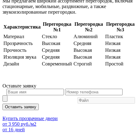
Мы предлагаем широкий ассортимент перегородок, включая
стационарные, мобильные, раздвижные, а также
звукоизолированные перегородки.
Перегородка
Перегородка
Перегородка
Характеристика
№1
№2
№3
Материал
Стекло
Алюминий
Пластик
Прозрачность
Высокая
Средняя
Низкая
Прочность
Средняя
Высокая
Низкая
Изоляция звука
Средняя
Высокая
Низкая
Дизайн
Современный
Строгий
Простой
Оставьте
заявку
Оставить заявку
Купить прозрачные двери
от
3 950
руб./м2
от 16 дней