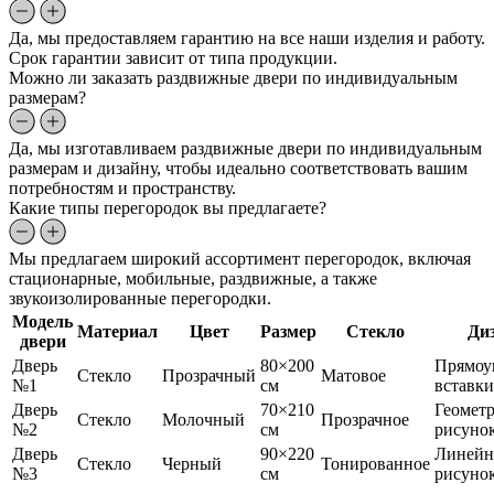
Да, мы предоставляем гарантию на все наши изделия и работу.
Срок гарантии зависит от типа продукции.
Можно ли заказать раздвижные двери по индивидуальным
размерам?
Да, мы изготавливаем раздвижные двери по индивидуальным
размерам и дизайну, чтобы идеально соответствовать вашим
потребностям и пространству.
Какие типы перегородок вы предлагаете?
Мы предлагаем широкий ассортимент перегородок, включая
стационарные, мобильные, раздвижные, а также
звукоизолированные перегородки.
Модель
Материал
Цвет
Размер
Стекло
Ди
двери
Дверь
80×200
Прямоу
Стекло
Прозрачный
Матовое
№1
см
вставки
Дверь
70×210
Геомет
Стекло
Молочный
Прозрачное
№2
см
рисуно
Дверь
90×220
Линей
Стекло
Черный
Тонированное
№3
см
рисуно